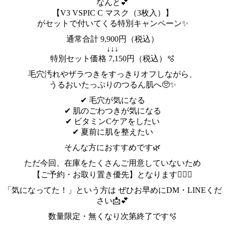
なんと💕
【V3 VSPIC C マスク（3枚入）】
がセットで付いてくる特別キャンペーン✨
通常合計 9,900円（税込）
↓↓↓
特別セット価格 7,150円（税込）🫧
毛穴汚れやザラつきをすっきりオフしながら、
うるおいたっぷりのつるん肌へ🥺✨
✔ 毛穴が気になる
✔ 肌のごわつきが気になる
✔ ビタミンCケアをしたい
✔ 夏前に肌を整えたい
そんな方におすすめです🌿
ただ今回、在庫をたくさんご用意していないため
【ご予約・お取り置き優先】となります🙇‍♂️✨
「気になってた！」という方は ぜひお早めにDM・LINEくだ
さい📩💕
数量限定・無くなり次第終了です🫧