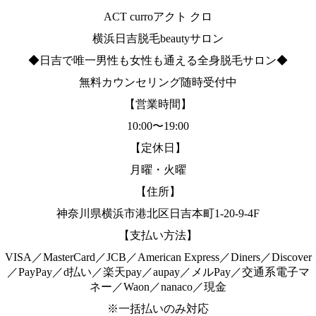
ACT curroアクト クロ
横浜日吉脱毛beautyサロン
◆日吉で唯一男性も女性も通える全身脱毛サロン◆
無料カウンセリング随時受付中
【営業時間】
10:00〜19:00
【定休日】
月曜・火曜
【住所】
神奈川県横浜市港北区日吉本町1-20-9-4F
【支払い方法】
VISA／MasterCard／JCB／American Express／Diners／Discover
／PayPay／d払い／楽天pay／aupay／メルPay／交通系電子マ
ネー／Waon／nanaco／現金
※一括払いのみ対応