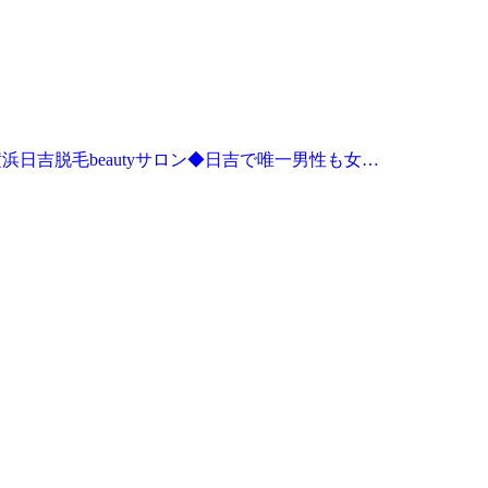
横浜日吉脱毛beautyサロン◆日吉で唯一男性も女…