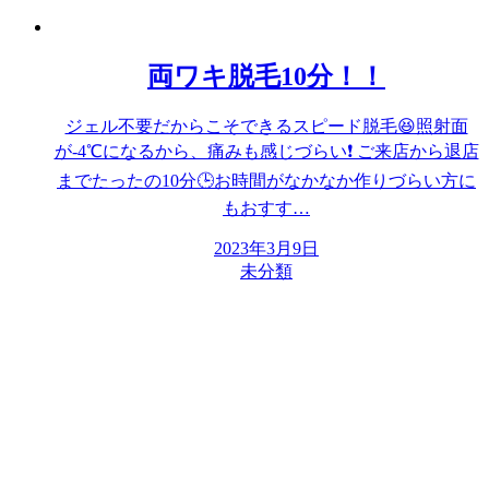
両ワキ脱毛10分！！
ジェル不要だからこそできるスピード脱毛😆照射面
が-4℃になるから、痛みも感じづらい❗️ ご来店から退店
までたったの10分🕒お時間がなかなか作りづらい方に
もおすす…
2023年3月9日
未分類