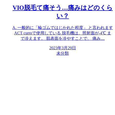
VIO脱毛て痛そう…痛みはどのくら
い？
A. 一般的に「輪ゴムではじかれた程度」 と言われます
ACT curroで使用している 脱毛機は、照射面が-4℃ ま
で冷えます。 肌表面を冷やすことで、 痛み…
2023年3月29日
未分類