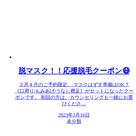
脱マスク！！応援脱毛クーポン😷
３月４月のご予約限定。 マスクはずす準備はOK？
《口周り/もみあげ/うなじ襟足》がセットになったクー
ポンです。 初回の方は、カウンセリングも一緒にお選
びくださ…
2023年3月16日
未分類