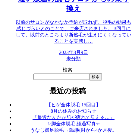
換え
以前のサロンがなかなか予約が取れず、脱毛の効果も
感じづらいとのことで、ご来店されました。 3回目に
して、以前のところより断然毛が生えにくくなってい
ることを実感し…
2023年3月9日
未分類
検索
検索
最近の投稿
【ヒゲ全体脱毛 15回目】
8月の休みのお知らせ
「最近なんだか肌が疲れて見える…」
✨脚全体脱毛 経過写真✨
うなじ襟足脱毛→6回照射から4か月後。