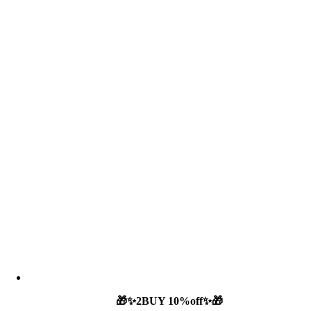
🎁✨2BUY 10%off✨🎁