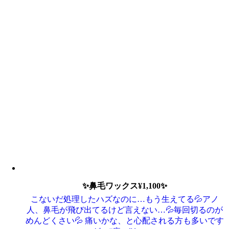
✨鼻毛ワックス¥1,100✨
こないだ処理したハズなのに…もう生えてる💦アノ
人、鼻毛が飛び出てるけど言えない…💦毎回切るのが
めんどくさい💦 痛いかな、と心配される方も多いです