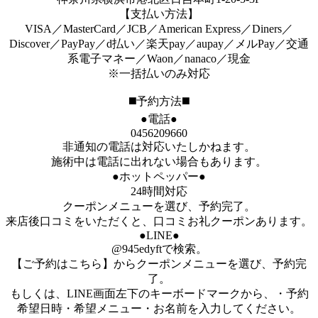
【支払い方法】
VISA／MasterCard／JCB／American Express／Diners／
Discover／PayPay／d払い／楽天pay／aupay／メルPay／交通
系電子マネー／Waon／nanaco／現金
※一括払いのみ対応
◼️予約方法◼️
●電話●
0456209660
非通知の電話は対応いたしかねます。
施術中は電話に出れない場合もあります。
●ホットペッパー●
24時間対応
クーポンメニューを選び、予約完了。
来店後口コミをいただくと、口コミお礼クーポンあります。
●LINE●
@945edyftで検索。
【ご予約はこちら】からクーポンメニューを選び、予約完
了。
もしくは、LINE画面左下のキーボードマークから、・予約
希望日時・希望メニュー・お名前を入力してください。