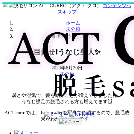
コンテンツへ
スキップ
ホーム
未分類
目指せ❗️うなじ美人✨
目指せ❗️うなじ美人✨
2023年6月20日
未分類
暑さや湿気で、髪を結ぶことが増えてきましたね。
うなじ襟足の脱毛される方も増えてます🙌
ACT curroでは、 before afterを写真で確認するので、脱毛成
果がわかりやすいです。