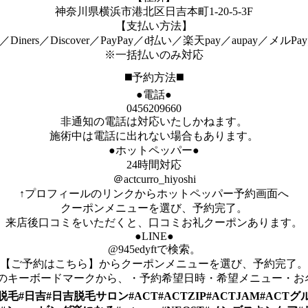
神奈川県横浜市港北区日吉本町1-20-5-3F
【支払い方法】
xpress／Diners／Discover／PayPay／d払い／楽天pay／aupa
※一括払いのみ対応
◼️予約方法◼️
●電話●
0456209660
非通知の電話は対応いたしかねます。
施術中は電話に出れない場合もあります。
●ホットペッパー●
24時間対応
＠actcurro_hiyoshi
↑プロフィールのリンクからホットペッパー予約画面へ
クーポンメニューを選び、予約完了。
来店後口コミをいただくと、口コミお礼クーポンあります。
●LINE●
@945edyftで検索。
【ご予約はこちら】からクーポンメニューを選び、予約完了。
下のキーボードマークから、・予約希望日時・希望メニュー・
毛#日吉#日吉脱毛サロン#ACT#ACTZIP#ACTJAM#AC