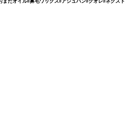
ア#おまたオイル#鼻毛ワックス#アジュバン#クオレ#ネクスト