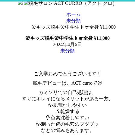
コ
ン
ホーム
テ
未分類
ン
🌸キッズ脱毛🌸中学生👩‍🎓全身 ¥11,000
ツ
へ
🌸キッズ脱毛🌸中学生👩‍🎓全身 ¥11,000
ス
2024年4月6日
キ
未分類
ッ
プ
ご入学おめでとうございます！
脱毛デビューは、ACT curroで😆
カミソリでの自己処理は、
すぐにキレイになるメリットがある一方、
💦肌荒れしやすい
💦乾燥する
💦色素沈着しやすい
💦剃った跡の毛穴のプツプツ
などの悩みもあります。