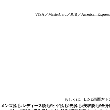
VISA／MasterCard／JCB／American E
もしくは、LINE画面左
メンズ脱毛#レディース脱毛#ヒゲ脱毛#光脱毛#美容脱毛#全身脱