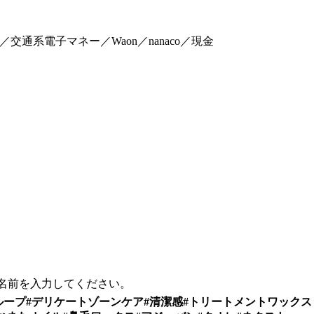
y／メルPay／交通系電子マネー／Waon／nanaco／現金
お名前を入力してください。
Tグループ#デリケートゾーンケア#清潔感#トリートメントワックス