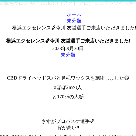
コンテンツへスキ
ホーム
未分類
横浜エクセレンス🏀今川 友哲選手ご来店いただきました❗
横浜エクセレンス🏀今川 友哲選手ご来店いただきました❗️
2023年9月30日
未分類
CBDドライヘッドスパと鼻毛ワックスを施術しました😊
#ほぼ2mの人
と170㎝の人🤣
さすがプロバスケ選手🏀
背が高い‼️