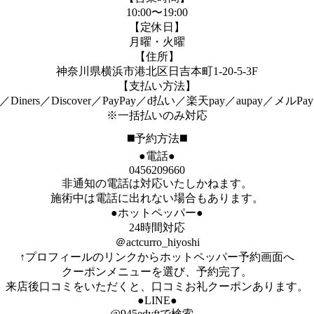
10:00〜19:00
【定休日】
月曜・火曜
【住所】
神奈川県横浜市港北区日吉本町1-20-5-3F
【支払い方法】
xpress／Diners／Discover／PayPay／d払い／楽天pay／aupa
※一括払いのみ対応
◼️予約方法◼️
●電話●
0456209660
非通知の電話は対応いたしかねます。
施術中は電話に出れない場合もあります。
●ホットペッパー●
24時間対応
＠actcurro_hiyoshi
↑プロフィールのリンクからホットペッパー予約画面へ
クーポンメニューを選び、予約完了。
来店後口コミをいただくと、口コミお礼クーポンあります。
●LINE●
@945edyftで検索。