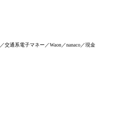
y／メルPay／交通系電子マネー／Waon／nanaco／現金