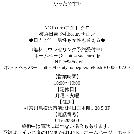
かったです✨
ACT curroアクト クロ
横浜日吉脱毛beautyサロン
◆日吉で唯一男性も女性も通える◆
↓無料カウンセリング予約受付中↓
ホームページ https://actcurro.jp
LINE @945edyft
ホットペッパー https://beauty.hotpepper.jp/kr/slnH000619725/
【営業時間】
10:00〜19:00
【定休日】
月曜・火曜
【住所】
神奈川県横浜市港北区日吉本町1-20-5-3F
【電話番号】
0456209660
施術中は電話に出れない場合もあります。
予約は、インスタのDMまたはLINE、ホームページ、ホット