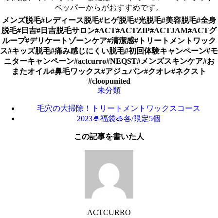
ペッパーからがおすすめです。
メンズ脱毛#レディース脱毛#ヒゲ脱毛#光脱毛#美容脱毛#全身
脱毛#日吉#日吉脱毛サロン#ACT#ACTZIP#ACTJAM#ACTグ
ループ#デリケートゾーンケア#清潔感#トリートメントワック
ス#キッズ脱毛#痛み感じにくい脱毛#初回体験キャンペーン#モ
ニターキャンペーン#actcurro#NEQST#メンズスキンケア#お
またオイル#鼻毛ワックス#アジュバン#クオレ#ネクスト
#cloopunited
未分類
毛穴の大掃除！トリートメントワックスコース
2023🎍福袋🎍各/限定5個
この記事を書いた人
ACTCURRO