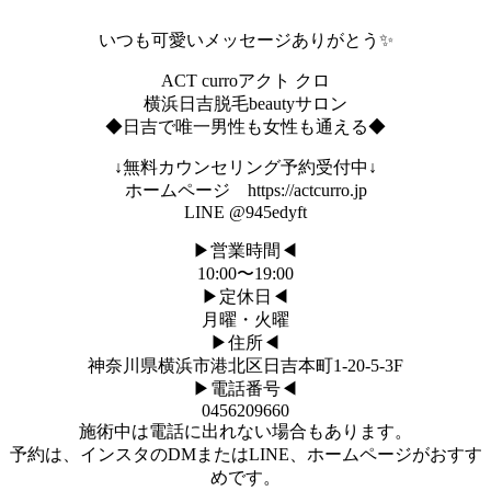
いつも可愛いメッセージありがとう✨
ACT curroアクト クロ
横浜日吉脱毛beautyサロン
◆日吉で唯一男性も女性も通える◆
↓無料カウンセリング予約受付中↓
ホームページ https://actcurro.jp
LINE @945edyft
▶︎営業時間◀︎
10:00〜19:00
▶︎定休日◀︎
月曜・火曜
▶︎住所◀︎
神奈川県横浜市港北区日吉本町1-20-5-3F
▶︎電話番号◀︎
0456209660
施術中は電話に出れない場合もあります。
予約は、インスタのDMまたはLINE、ホームページがおすす
めです。