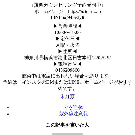
↓無料カウンセリング予約受付中↓
ホームページ https://actcurro.jp
LINE @945edyft
▶︎営業時間◀︎
10:00〜19:00
▶︎定休日◀︎
月曜・火曜
▶︎住所◀︎
神奈川県横浜市港北区日吉本町1-20-5-3F
▶︎電話番号◀︎
0456209660
施術中は電話に出れない場合もあります。
予約は、インスタのDMまたはLINE、ホームページがおすす
めです。
未分類
ヒゲ全体
紫外線注意報
この記事を書いた人