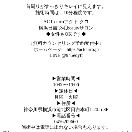
首周りがすっきりキレイに見えます。
施術時間は、10分程度です。
ACT curroアクト クロ
横浜日吉脱毛beautyサロン
◆女性もOKです◆
↓無料カウンセリング予約受付中↓
ホームページ https://actcurro.jp
LINE @945edyft
▶︎営業時間◀︎
10:00〜19:00
▶︎定休日◀︎
月曜・火曜
▶︎住所◀︎
神奈川県横浜市港北区日吉本町1-20-5-3F
▶︎電話番号◀︎
0456209660
施術中は電話に出れない場合もあります。