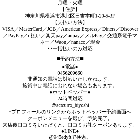
月曜・火曜
【住所】
神奈川県横浜市港北区日吉本町1-20-5-3F
【支払い方法】
VISA／MasterCard／JCB／American Express／Diners／Discover
／PayPay／d払い／楽天pay／aupay／メルPay／交通系電子マ
ネー／Waon／nanaco／現金
※一括払いのみ対応
◼️予約方法◼️
●電話●
0456209660
非通知の電話は対応いたしかねます。
施術中は電話に出れない場合もあります。
●ホットペッパー●
24時間対応
＠actcurro_hiyoshi
↑プロフィールのリンクからホットペッパー予約画面へ
クーポンメニューを選び、予約完了。
来店後口コミをいただくと、口コミお礼クーポンあります。
●LINE●
@945edyftで検索。