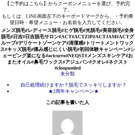
【ご予約はこちら】からクーポンメニューを選び、予約完
了。
もしくは、LINE画面左下のキーボードマークから、・予約希
望日時・希望メニュー・お名前を入力してください。
メンズ脱毛#レディース脱毛#ヒゲ脱毛#光脱毛#美容脱毛#全身
脱毛#日吉#日吉脱毛サロン#ACT#ACTZIP#ACTJAM#ACTグ
ループ#デリケートゾーンケア#清潔感#トリートメントワック
ス#キッズ脱毛#痛み感じにくい脱毛#初回体験キャンペーン#シ
ェービング楽になる#actcurro#NEQST#メンズスキンケア#お
またオイル#鼻毛ワックス#アジュバン#クオレ#ネクスト
#cloopunited
未分類
自己処理続けますか？脱毛でスッキリしますか？
★2周年キャンペーン★
この記事を書いた人